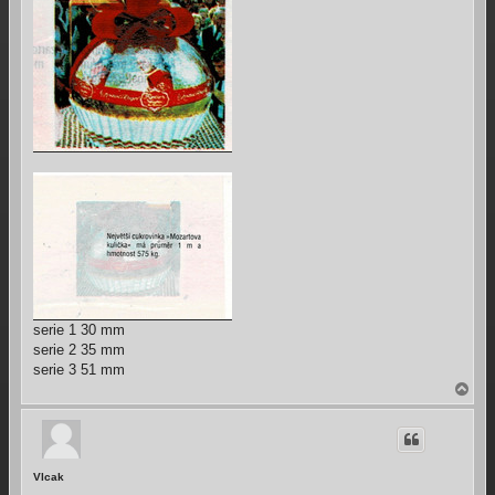
serie 1 30 mm
serie 2 35 mm
serie 3 51 mm
В
е
р
н
у
т
Vlcak
ь