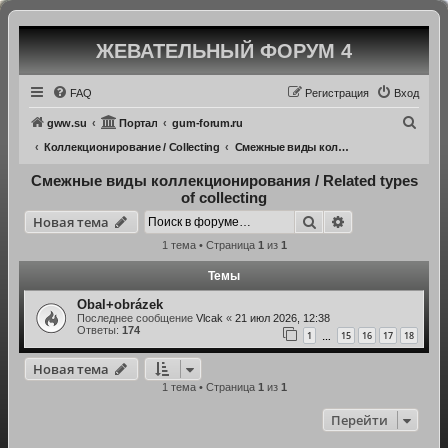
ЖЕВАТЕЛЬНЫЙ ФОРУМ 4
Регистрация
FAQ
Р
е
г
и
с
т
р
а
ц
и
я
Вход
П
gww.su
Портал
gum-forum.ru
о
Коллекционирование / Collecting
Смежные виды коллекционирования / Related types of collecting
и
Смежные виды коллекционирования / Related types
с
of collecting
Новая тема
Поиск
Расширенный 
к
Н
о
в
а
я
т
е
м
а
1 тема • Страница
1
из
1
Темы
Obal+obrázek
Последнее сообщение
Vlcak
«
21 июл 2026, 12:38
Ответы:
174
1
15
16
17
18
…
Новая тема
Н
о
в
а
я
т
е
м
а
1 тема • Страница
1
из
1
Перейти