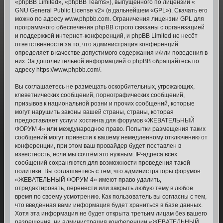
«phpBB Limited», «phpBB Teams»), выпущенного по лицензии «
GNU General Public License v2
» (в дальнейшем «GPL»). Скачать его
можно по адресу
www.phpbb.com
. Ограничения лицензии GPL для
программного обеспечения phpBB строго связаны с организацией
и поддержкой интернет-конференций, и phpBB Limited не несёт
ответственности за то, что администрация конференций
определяет в качестве допустимого содержания и/или поведения в
них. За дополнительной информацией о phpBB обращайтесь по
адресу
https://www.phpbb.com/
.
Вы соглашаетесь не размещать оскорбительных, угрожающих,
клеветнических сообщений, порнографических сообщений,
призывов к национальной розни и прочих сообщений, которые
могут нарушить законы вашей страны, страны, которая
предоставляет услуги хостинга для форумов «ЖЕВАТЕЛЬНЫЙ
ФОРУМ 4» или международное право. Попытки размещения таких
сообщений могут привести к вашему немедленному отключению от
конференции, при этом ваш провайдер будет поставлен в
известность, если мы сочтём это нужным. IP-адреса всех
сообщений сохраняются для возможности проведения такой
политики. Вы соглашаетесь с тем, что администраторы форумов
«ЖЕВАТЕЛЬНЫЙ ФОРУМ 4» имеют право удалить,
отредактировать, перенести или закрыть любую тему в любое
время по своему усмотрению. Как пользователь вы согласны с тем,
что введённая вами информация будет храниться в базе данных.
Хотя эта информация не будет открыта третьим лицам без вашего
разрешения, ни администрация конференции «ЖЕВАТЕЛЬНЫЙ