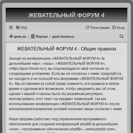
ЖЕВАТЕЛЬНЫЙ ФОРУМ 4
Регистрация
FAQ
Р
е
г
и
с
т
р
а
ц
и
я
Вход
П
gww.su
Портал
gum-forum.ru
о
ЖЕВАТЕЛЬНЫЙ ФОРУМ 4 - Общие правила
и
с
Заходя на конференцию «ЖЕВАТЕЛЬНЫЙ ФОРУМ 4» (в
дальнейшем «мы», «наш», «ЖЕВАТЕЛЬНЫЙ ФОРУМ 4»,
к
«https://gum-forum.ru»), вы подтверждаете своё согласие со
следующими условиями. Если вы не согласны с ними, пожалуйста,
не заходите и не пользуйтесь форумами «ЖЕВАТЕЛЬНЫЙ ФОРУМ
4». Мы оставляем за собой право изменять эти правила в любое
время и сделаем всё возможное, чтобы уведомить вас об этом,
однако с вашей стороны было бы разумным регулярно
просматривать этот текст на предмет изменений, так как
использование конференции «ЖЕВАТЕЛЬНЫЙ ФОРУМ 4» после
обновления/исправления условий означает ваше согласие с ними.
Наши форумы работают под управлением программного
обеспечения для создания конференций phpBB (в дальнейшем
«они», «программное обеспечение phpBB», «www.phpbb.com»,