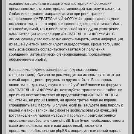
охраняется законами о защите компьютерной информации,
применяемыми в стране, предоставляющей нам услуги хостинга.
Любая информация, запрашиваемая при регистрации в
конференции «ЖЕВАТЕЛЬНЫЙ ФОРУМ 4», кроме вашего имени
пользователя, вашего пароля и вашего адреса email, может быть
как необходимой, так и необязательной ко вводу, на усмотрение
администрации конференции «ЖЕВАТЕЛЬНЫЙ ФОРУМ 4». В
любом случае у вас есть возможность выбрать, какая информация
из вашей учётной записи будет общедоступна. Кроме того, у вас
есть возможность согласиться/отказаться от получения
сообщений, автоматически сгенерированных программным
обеспечением phpBB.
Ваш пароль надёжно зашифрован (односторонним
хэшированием). Однако не рекомендуется использовать этот же
самый пароль, регистрируясь на других сайтах. Ваш пароль
является средством доступа к вашей учётной записи на форумах
«ЖЕВАТЕЛЬНЫЙ ФОРУМ 4», пожалуйста, храните его в тайне, ни
при каких обстоятельствах ни представители «ЖЕВАТЕЛЬНЫЙ
ФОРУМ 4», ни phpBB Limited, ни другое третье лицо не вправе
спрашивать ваш пароль. В случае, если вы забудете ваш пароль к
вашей учётной записи, вы сможете воспользоваться функцией
восстановления пароля «Забыли пароль?», предусмотренной
программным обеспечением phpBB. Вам будет необходимо ввести
ваше имя пользователя и ваш адрес email, после чего
программное обеспечение phpBB сгенерирует вам новый пароль