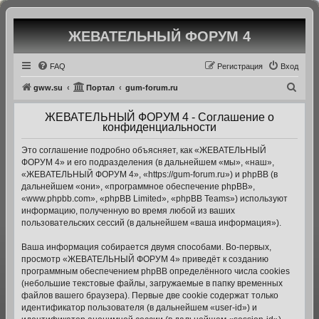
ЖЕВАТЕЛЬНЫЙ ФОРУМ 4
Регистрация
FAQ
Р
е
г
и
с
т
р
а
ц
и
я
Вход
П
gww.su
Портал
gum-forum.ru
о
ЖЕВАТЕЛЬНЫЙ ФОРУМ 4 - Соглашение о
и
конфиденциальности
с
Это соглашение подробно объясняет, как «ЖЕВАТЕЛЬНЫЙ
к
ФОРУМ 4» и его подразделения (в дальнейшем «мы», «наш»,
«ЖЕВАТЕЛЬНЫЙ ФОРУМ 4», «https://gum-forum.ru») и phpBB (в
дальнейшем «они», «программное обеспечение phpBB»,
«www.phpbb.com», «phpBB Limited», «phpBB Teams») используют
информацию, полученную во время любой из ваших
пользовательских сессий (в дальнейшем «ваша информация»).
Ваша информация собирается двумя способами. Во-первых,
просмотр «ЖЕВАТЕЛЬНЫЙ ФОРУМ 4» приведёт к созданию
программным обеспечением phpBB определённого числа cookies
(небольшие текстовые файлы, загружаемые в папку временных
файлов вашего браузера). Первые две cookie содержат только
идентификатор пользователя (в дальнейшем «user-id») и