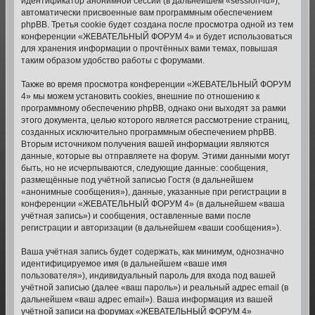
идентификатор анонимной сессии (в дальнейшем «session-id»),
автоматически присвоенные вам программным обеспечением
phpBB. Третья cookie будет создана после просмотра одной из тем
конференции «ЖЕВАТЕЛЬНЫЙ ФОРУМ 4» и будет использоваться
для хранения информации о прочтённых вами темах, повышая
таким образом удобство работы с форумами.
Также во время просмотра конференции «ЖЕВАТЕЛЬНЫЙ ФОРУМ
4» мы можем установить cookies, внешние по отношению к
программному обеспечению phpBB, однако они выходят за рамки
этого документа, целью которого является рассмотрение страниц,
созданных исключительно программным обеспечением phpBB.
Вторым источником получения вашей информации являются
данные, которые вы отправляете на форум. Этими данными могут
быть, но не исчерпываются, следующие данные: сообщения,
размещённые под учётной записью Гостя (в дальнейшем
«анонимные сообщения»), данные, указанные при регистрации в
конференции «ЖЕВАТЕЛЬНЫЙ ФОРУМ 4» (в дальнейшем «ваша
учётная запись») и сообщения, оставленные вами после
регистрации и авторизации (в дальнейшем «ваши сообщения»).
Ваша учётная запись будет содержать, как минимум, однозначно
идентифицируемое имя (в дальнейшем «ваше имя
пользователя»), индивидуальный пароль для входа под вашей
учётной записью (далее «ваш пароль») и реальный адрес email (в
дальнейшем «ваш адрес email»). Ваша информация из вашей
учётной записи на форумах «ЖЕВАТЕЛЬНЫЙ ФОРУМ 4»